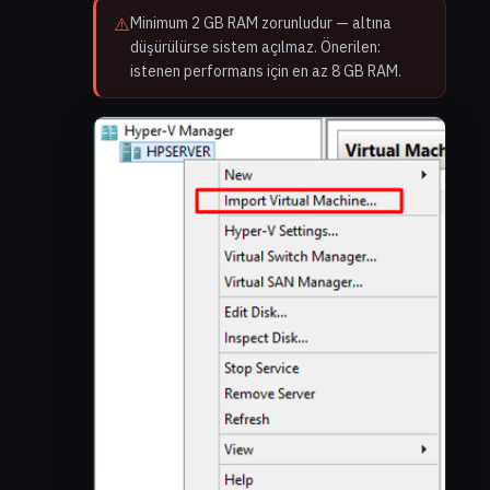
⚠️
Minimum 2 GB RAM zorunludur — altına
düşürülürse sistem açılmaz. Önerilen:
istenen performans için en az 8 GB RAM.