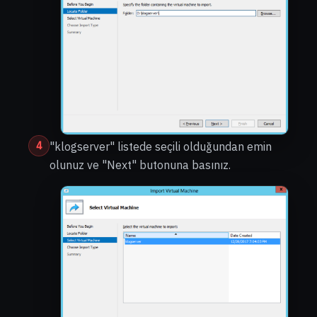
4
"klogserver" listede seçili olduğundan emin
olunuz ve "Next" butonuna basınız.