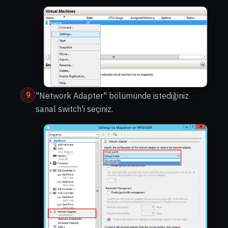
9
"Network Adapter" bölümünde istediğiniz
sanal switch'i seçiniz.