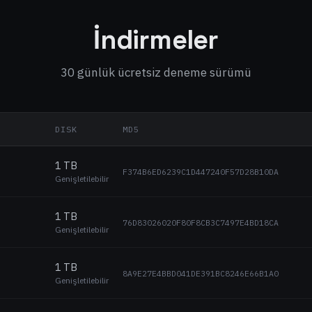
İndirmeler
30 günlük ücretsiz deneme sürümü
DISK
MD5
1 TB
F374B6ED6239C1D447240F57D28B10DA
Genişletilebilir
1 TB
76D83026020F80F8CB3C7497E4BD18CA
Genişletilebilir
1 TB
8A9E27E4BBD041DE391BC8246E66B1A0
Genişletilebilir