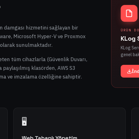
?
n damgası hizmetini sağlayan bir
ÜRÜN D
Mware, Microsoft Hyper-V ve Proxmox
KLog 
 olarak sunulmaktadır.
KLog Serve
genel ba
reten tüm cihazlarla (Güvenlik Duvarı,
da paylaşılmış klasörden, AWS S3
İnd
a ve imzalama özelliğine sahiptir.
🖥️
Web Tabanlı Yönetim