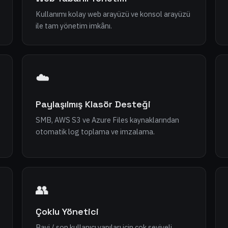
Kullanımı kolay web arayüzü ve konsol arayüzü
ile tam yönetim imkânı.
☁️
Paylaşılmış Klasör Desteği
SMB, AWS S3 ve Azure Files kaynaklarından
otomatik log toplama ve imzalama.
👥
Çoklu Yönetici
Bayi / son kullanıcı yapıları için çok seviyeli