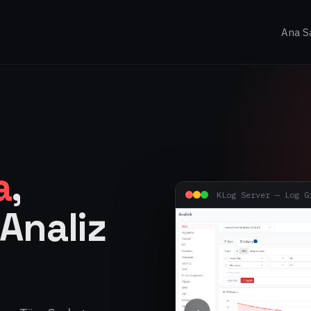
Ana S
a
,
KLog Server —
Log G
Analiz