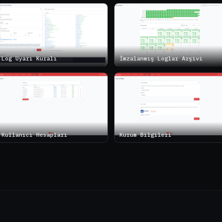
Log Uyarı Kuralı
İmzalanmış Loglar Arşivi
Kullanıcı Hesapları
Kurum Bilgileri