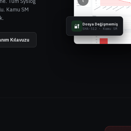
‹
ine. Tüm Syslog
mlu. Kamu SM
k.
Dosya Değişmemiş
🔐
SHA-512 · Kamu SM
anım Kılavuzu