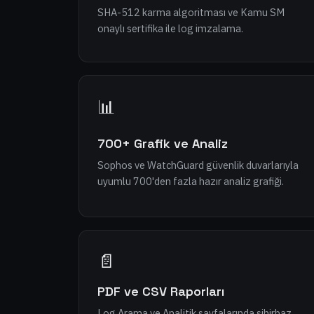
SHA-512 karma algoritması ve Kamu SM
onaylı sertifika ile log imzalama.
📊
700+ Grafik ve Analiz
Sophos ve WatchGuard güvenlik duvarlarıyla
uyumlu 700'den fazla hazır analiz grafiği.
📄
PDF ve CSV Raporları
Log Arama ve Analitik sayfalarında sihirbaz