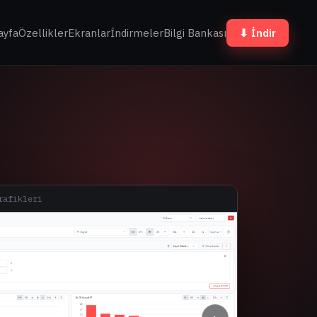
ayfa
Özellikler
Ekranlar
İndirmeler
Bilgi Bankası
⬇ İndir
rafikleri