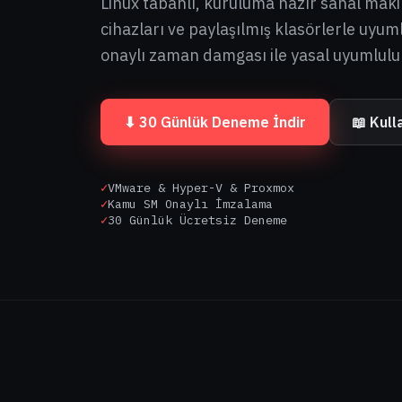
Linux tabanlı, kuruluma hazır sanal mak
cihazları ve paylaşılmış klasörlerle uyu
onaylı zaman damgası ile yasal uyumlulu
⬇ 30 Günlük Deneme İndir
📖 Kull
✓
VMware & Hyper-V & Proxmox
✓
Kamu SM Onaylı İmzalama
✓
30 Günlük Ücretsiz Deneme