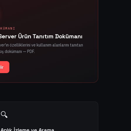
OKÜMANI
Server Ürün Tanıtım Dokümanı
r'ın özelliklerini ve kullanım alanlarını tanıtan
kış dokümanı — PDF.
ir
🔍
Anlık İzleme ve Arama